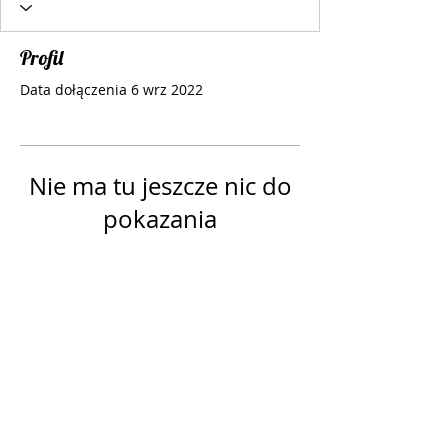
Profil
Data dołączenia 6 wrz 2022
Nie ma tu jeszcze nic do
pokazania
Gdy ten użytkownik doda informacje
o sobie, zobaczysz je tutaj.
Follow Us
© Copyright
2018 -2021