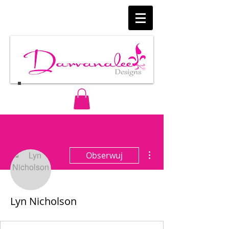
Więcej działań
Obserwuj
Lyn Nicholson